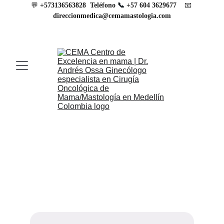
💬 
📧
+573136563828
Teléfono 
📞 
+57 604 3629677
direccionmedica@cemamastologia.com
Escríbenos
Torre Médica Oviedo
Escríbenos para más información, Estamos 
aquí para resolver tus dudas y agendar citas.